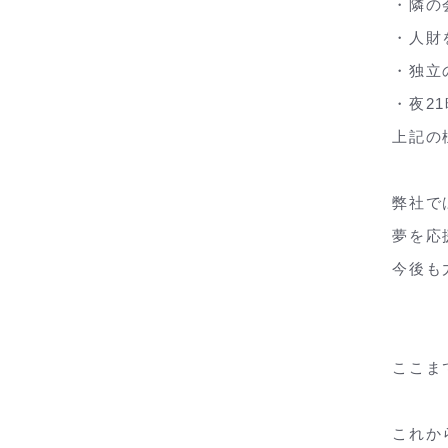
・隣の
・人財
・独立
・夜2
上記の
弊社で
夢を応
今後も
ここま
これか