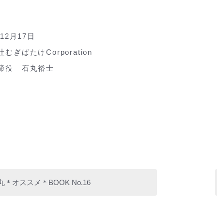
年12月17日
むぎばたけCorporation
締役 石丸裕士
丸＊オススメ＊BOOK No.16