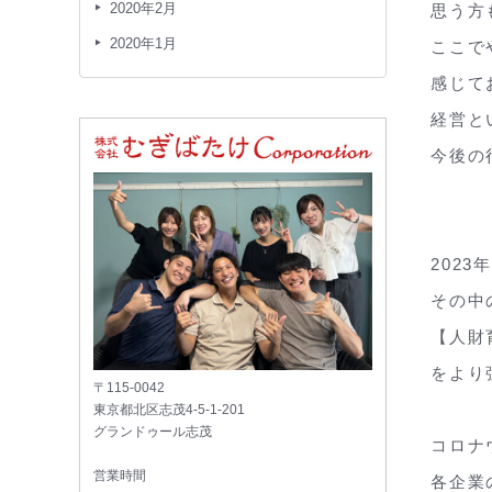
2020年2月
思う方
2020年1月
ここで
感じて
経営と
今後の
202
その中
【人財
をより
〒115-0042
東京都北区志茂4-5-1-201
グランドゥール志茂
コロナ
営業時間
各企業