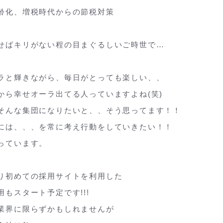
齢化、増税時代からの節税対策
。
せばキリがない程の目まぐるしいご時世で…
ラと輝きながら、毎日がとっても楽しい、、
から幸せオーラ出てる人っていますよね(笑)
そんな集団になりたいと、、そう思ってます！！
には、、、を常に考え行動をしていきたい！！
っています。
り初めての採用サイトを利用した
用もスタート予定です!!!
業界に限らずかもしれませんが