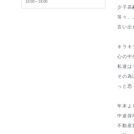
10:00～18:00
少子高
等々。
言い出
キラキ
心の中
私達は
その為
っと思
年末よ
中途採
不動産