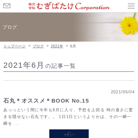
お
問
い
ブログ
合
わ
トップページ
ブログ
2021年
6月
せ
2021年6月
の記事一覧
2021/06/04
石丸＊オススメ＊BOOK No.15
あっっという間に今年も6月に入り、予想を上回る 時の速さに驚
きを隠せない石丸です。。 1日1日というよりかは、その一瞬一
瞬を ...