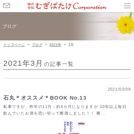
お
問
い
ブログ
合
わ
トップページ
ブログ
2021年
3月
せ
2021年3月
の記事一覧
2021/03/09
石丸＊オススメ＊BOOK No.13
私事ですが、昨年の11月～約4カ月になりますが 10年以上毎日
飲んでいたお酒を思い切って断酒しました！！ 断...